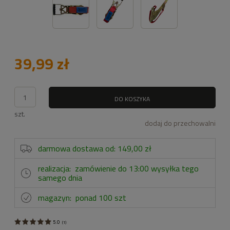
39,99 zł
DO KOSZYKA
szt.
dodaj do przechowalni
darmowa dostawa od: 149,00 zł
realizacja:
zamówienie do 13:00 wysyłka tego
samego dnia
magazyn:
ponad 100 szt
5.0
(
1
)