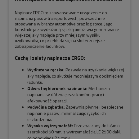
Napinacz ERGO to zaawansowane urządzenie do
napinania pasów transportowych, powszechnie
stosowane w branży automotive oraz logistyce. Jego
konstrukcja z wydłużoną rączką umożliwia generowanie
większej siły napięcia przy mniejszym wysiłku
użytkownika, co przekłada się na skuteczniejsze
zabezpieczenie ładunków.
Cechy i zalety napinacza ERGO:
Wydłużona rączka:
Pozwala na uzyskanie większej
siły napięcia, co skutkuje mocniejszym dociśnięciem
ładunku.
Odwrotny kierunek napinania:
Mechanizm
napinania w dół zwiększa komfort pracy i
efektywność operacji.
Podwójna zębatka:
Zapewnia płynne i bezpieczne
napinanie pasów, minimalizując ryzyko ich
uszkodzenia.
Wysoka wytrzymałość:
Przeznaczony do taśm o
szerokości 50 mm, z wytrzymałością LC 2500 daN,
co odpowiada 2,5 tony.