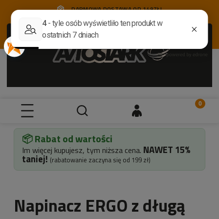
DARMOWA DOSTAWA OD 149ZŁ!
📦 Rabat od wartości
NAWET
15%
Im więcej kupujesz, tym niższa cena.
taniej!
(rabatowanie zaczyna się od 199 zł)
Napinacz ERGO z długą