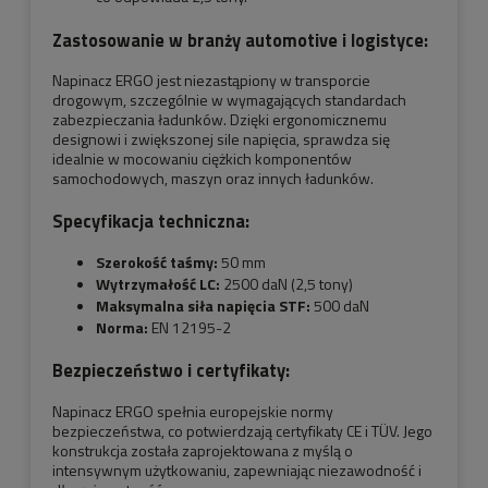
Zastosowanie w branży automotive i logistyce:
Napinacz ERGO jest niezastąpiony w transporcie
drogowym, szczególnie w wymagających standardach
zabezpieczania ładunków. Dzięki ergonomicznemu
designowi i zwiększonej sile napięcia, sprawdza się
idealnie w mocowaniu ciężkich komponentów
samochodowych, maszyn oraz innych ładunków.
Specyfikacja techniczna:
Szerokość taśmy:
50 mm
Wytrzymałość LC:
2500 daN (2,5 tony)
Maksymalna siła napięcia STF:
500 daN
Norma:
EN 12195-2
Bezpieczeństwo i certyfikaty:
Napinacz ERGO spełnia europejskie normy
bezpieczeństwa, co potwierdzają certyfikaty CE i TÜV. Jego
konstrukcja została zaprojektowana z myślą o
intensywnym użytkowaniu, zapewniając niezawodność i