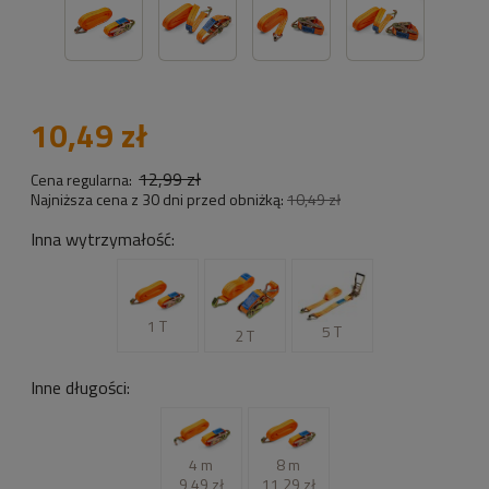
10,49 zł
12,99 zł
Cena regularna:
Najniższa cena z 30 dni przed obniżką:
10,49 zł
Inna wytrzymałość:
1 T
5 T
2 T
Inne długości:
4 m
8 m
9,49 zł
11,29 zł