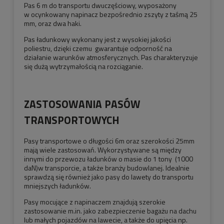
Pas 6 m do transportu dwuczęściowy, wyposażony
w ocynkowany napinacz bezpośrednio zszyty z taśmą 25
mm, oraz dwa haki.
Pas ładunkowy wykonany jest z wysokiej jakości
poliestru, dzięki czemu gwarantuje odporność na
działanie warunków atmosferycznych. Pas charakteryzuje
się dużą wytrzymałością na rozciąganie.
ZASTOSOWANIA PASÓW
TRANSPORTOWYCH
Pasy transportowe o długości 6m oraz szerokości 25mm
mają wiele zastosowań. Wykorzystywane są między
innymi do przewozu ładunków o masie do 1 tony (1000
daN)w transporcie, a także branży budowlanej. Idealnie
sprawdzą się również jako pasy do lawety do transportu
mniejszych ładunków.
Pasy mocujące z napinaczem znajdują szerokie
zastosowanie m.in. jako zabezpieczenie bagażu na dachu
lub małych pojazdów na lawecie, a także do upięcia np.