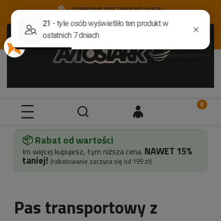
DARMOWA DOSTAWA OD 149ZŁ!
📦 Rabat od wartości
NAWET
15%
Im więcej kupujesz, tym niższa cena.
taniej!
(rabatowanie zaczyna się od 199 zł)
Pas transportowy z