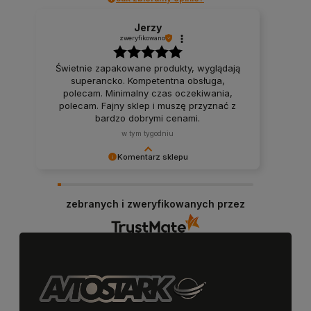
Jerzy
zweryfikowano
Świetnie zapakowane produkty, wyglądają
superancko. Kompetentna obsługa,
polecam. Minimalny czas oczekiwania,
polecam. Fajny sklep i muszę przyznać z
bardzo dobrymi cenami.
w tym tygodniu
Komentarz sklepu
Dziękujemy za miłe słowa! Cieszymy się, że
zakup przeszedł bezproblemowo, oraz, że
zebranych i zweryfikowanych przez
możemy zapewnić odpowiednią obsługę tak
świetnym klientom. Dziękujemy raz jeszcze!