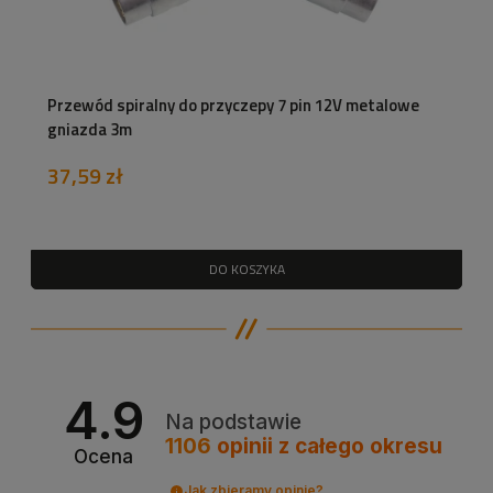
Przewód spiralny do przyczepy 7 pin 12V metalowe
gniazda 3m
37,59 zł
DO KOSZYKA
4.9
Na podstawie
1106
opinii
z całego okresu
Ocena
Jak zbieramy opinie?