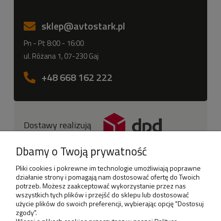
sklep
@avtostark.pl
Pn - Pt 8:00 - 16:00
ul. Różana 1, 07-230 Gaj
+48 668 162 222
Dostawy realizują
Dbamy o Twoją prywatność
Pliki cookies i pokrewne im technologie umożliwiają poprawne
działanie strony i pomagają nam dostosować ofertę do Twoich
potrzeb. Możesz zaakceptować wykorzystanie przez nas
wszystkich tych plików i przejść do sklepu lub dostosować
użycie plików do swoich preferencji, wybierając opcję "Dostosuj
Sklep
zgody".