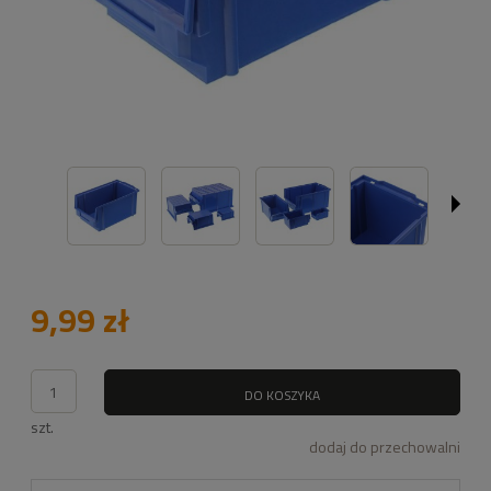
9,99 zł
DO KOSZYKA
szt.
dodaj do przechowalni