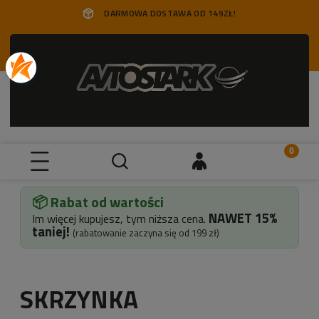
DARMOWA DOSTAWA OD 149ZŁ!
📦 Rabat od wartości
NAWET
15%
Im więcej kupujesz, tym niższa cena.
taniej!
(rabatowanie zaczyna się od 199 zł)
SKRZYNKA