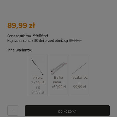
89,99 zł
99,00 zł
Cena regularna:
Najniższa cena z 30 dni przed obniżką:
89,99 zł
Inne warianty:
Belka
Tyczka roz
2350-
nabu ...
...
2720 - fi
168,99 zł
99,99 zł
38
84,99 zł
DO KOSZYKA