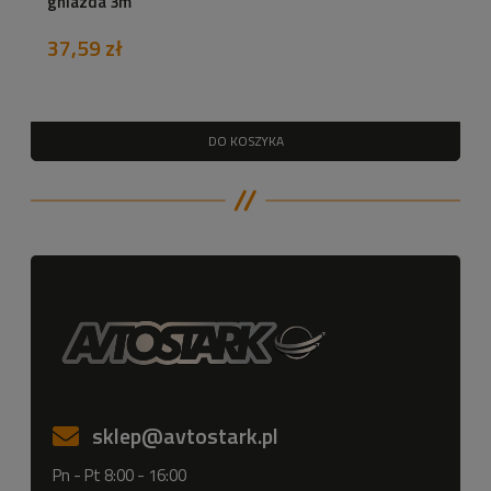
gniazda 3m
37,59 zł
DO KOSZYKA
sklep
@avtostark.pl
Pn - Pt 8:00 - 16:00