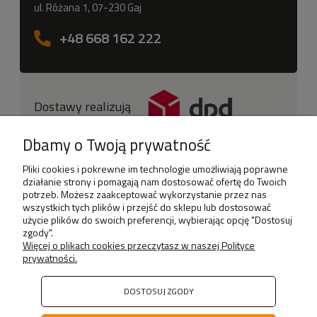
ul. Różana 1, 07-230 Gaj
+48 668 162 222
Dostawy realizują
Dbamy o Twoją prywatność
Pliki cookies i pokrewne im technologie umożliwiają poprawne
działanie strony i pomagają nam dostosować ofertę do Twoich
potrzeb. Możesz zaakceptować wykorzystanie przez nas
wszystkich tych plików i przejść do sklepu lub dostosować
użycie plików do swoich preferencji, wybierając opcję "Dostosuj
Sklep
zgody".
Więcej o plikach cookies przeczytasz w naszej Polityce
prywatności.
Informacje
Moje konto
DOSTOSUJ ZGODY