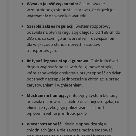
Wysoka jakość wykonania:
Zastosowanie
wzmocnionego stopu stali sprawia, że drążek jest
wytrzymały na wszelkie warunki.
Szeroki zakres regulacji:
System rozporowy
pozwala na płynną regulację długości od 188 cm do
285 cm, co czyni go uniwersalnym rozwiązaniem
dla większości standardowych zabudów
transportowych.
Antypoślizgowe stopki gumowe:
Obie końcówki
drążka wyposażone są w duże, gumowe stopki,
które zapewniają doskonałą przyczepność do ścian
bocznych naczepy, jednocześnie chroniąc je przed
zarysowaniami i wgnieceniami.
Mechanizm hamujący:
Intuicyjny system blokady
pozwala na pewne i stabilne dociśnięcie drążka, co
eliminuje ryzyko jego poluzowania się pod
wpływem wibracji podczas jazdy.
Wszechstronność:
Idealnie sprawdza się w
chłodniach (gdzie nie zawsze można stosować
pasy transportowe) oraz w busach i furgonach.