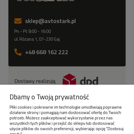
sklep
@avtostark.pl
Pn - Pt 8:00 - 16:00
ul. Różana 1, 07-230 Gaj
+48 668 162 222
Dostawy realizują
Dbamy o Twoją prywatność
Pliki cookies i pokrewne im technologie umożliwiają poprawne
działanie strony i pomagają nam dostosować ofertę do Twoich
potrzeb. Możesz zaakceptować wykorzystanie przez nas
wszystkich tych plików i przejść do sklepu lub dostosować
użycie plików do swoich preferencji, wybierając opcję "Dostosuj
Sklep
zgody".