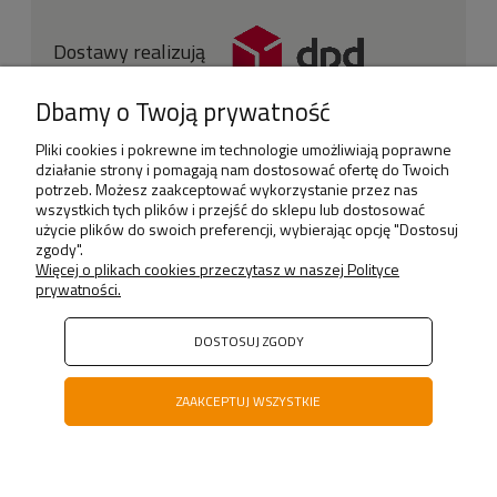
Dostawy realizują
Dbamy o Twoją prywatność
Pliki cookies i pokrewne im technologie umożliwiają poprawne
działanie strony i pomagają nam dostosować ofertę do Twoich
potrzeb. Możesz zaakceptować wykorzystanie przez nas
wszystkich tych plików i przejść do sklepu lub dostosować
użycie plików do swoich preferencji, wybierając opcję "Dostosuj
Sklep
zgody".
Więcej o plikach cookies przeczytasz w naszej Polityce
prywatności.
Informacje
Moje konto
DOSTOSUJ ZGODY
Kategorie
ZAAKCEPTUJ WSZYSTKIE
POKAŻ PEŁNĄ WERSJĘ STRONY