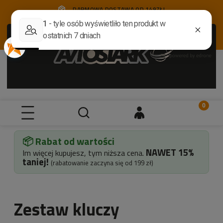
DARMOWA DOSTAWA OD 149ZŁ!
📦 Rabat od wartości
NAWET
15%
Im więcej kupujesz, tym niższa cena.
taniej!
(rabatowanie zaczyna się od 199 zł)
Zestaw kluczy