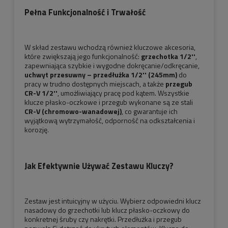
Pełna Funkcjonalność i Trwałość
W skład zestawu wchodzą również kluczowe akcesoria,
które zwiększają jego funkcjonalność:
grzechotka 1/2''
,
zapewniająca szybkie i wygodne dokręcanie/odkręcanie,
uchwyt przesuwny – przedłużka 1/2'' (245mm)
do
pracy w trudno dostępnych miejscach, a także
przegub
CR-V 1/2''
, umożliwiający pracę pod kątem. Wszystkie
klucze płasko-oczkowe i przegub wykonane są ze stali
CR-V (chromowo-wanadowej)
, co gwarantuje ich
wyjątkową wytrzymałość, odporność na odkształcenia i
korozję.
Jak Efektywnie Używać Zestawu Kluczy?
Zestaw jest intuicyjny w użyciu. Wybierz odpowiedni klucz
nasadowy do grzechotki lub klucz płasko-oczkowy do
konkretnej śruby czy nakrętki. Przedłużka i przegub