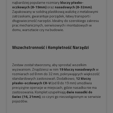
najbardziej popularne rozmiary
kluczy płasko-
oczkowych (8-19mm)
oraz
nasadowych (8-32mm)
.
Zapakowany w solidną plastikową walizkę z metalowymi
zatrzaskami, gwarantuje porządek, łatwy transport i
długowieczność narzędzi. Idealny do szerokiego zakresu
prac mechanicznych, serwisowych i montażowych w
domu, warsztacie czy na budowie.
Wszechstronność i Kompletność Narzędzi
Zestaw został stworzony, aby sprostać wszelkim
wyzwaniom. Znajdziesz w nim
19 kluczy nasadowych
w
rozmiarach od 8 mm do 32 mm, pokrywających większość
standardowych zastosowań. Dodatkowo,
12 kluczy
płasko-oczkowych CR-V
(od 8 do 19 mm) umożliwia
precyzyjne operacje w miejscach, gdzie nasadka nie ma
zastosowania. Komplet uzupełniają
dwie nasadki do
świec (16, 21mm)
, co czyni go niezastąpionym w serwisie
pojazdów.